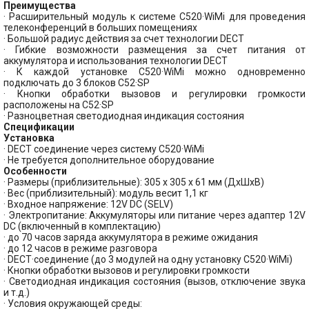
Преимущества
· Расширительный модуль к системе C520·WiMi для проведения
телеконференций в больших помещениях
· Большой радиус действия за счет технологии DECT
· Гибкие возможности размещения за счет питания от
аккумулятора и использования технологии DECT
· К каждой установке C520·WiMi можно одновременно
подключать до 3 блоков C52·SP
· Кнопки обработки вызовов и регулировки громкости
расположены на C52·SP
· Разноцветная светодиодная индикация состояния
Спецификации
Установка
· DECT соединение через систему C520·WiMi
· Не требуется дополнительное оборудование
Особенности
· Размеры (приблизительные): 305 x 305 x 61 мм (ДxШxВ)
· Вес (приблизительный): модуль весит 1,1 кг
· Входное напряжение: 12V DC (SELV)
· Электропитание: Аккумуляторы или питание через адаптер 12V
DC (включенный в комплектацию)
· до 70 часов заряда аккумулятора в режиме ожидания
· до 12 часов в режиме разговора
· DECT·соединение (до 3 модулей на одну установку C520·WiMi)
· Кнопки обработки вызовов и регулировки громкости
· Светодиодная индикация состояния (вызов, отключение звука
и т.д.)
· Условия окружающей среды: