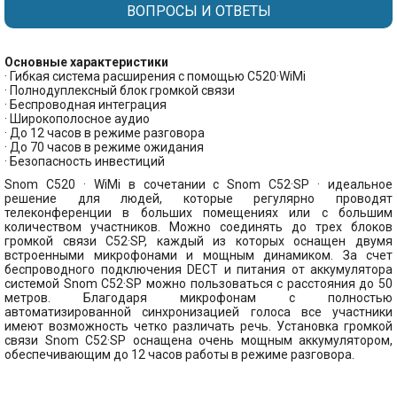
ВОПРОСЫ И ОТВЕТЫ
Основные характеристики
· Гибкая система расширения с помощью C520·WiMi
· Полнодуплексный блок громкой связи
· Беспроводная интеграция
· Широкополосное аудио
· До 12 часов в режиме разговора
· До 70 часов в режиме ожидания
· Безопасность инвестиций
Snom C520 · WiMi в сочетании с Snom C52·SP · идеальное
решение для людей, которые регулярно проводят
телеконференции в больших помещениях или с большим
количеством участников. Можно соединять до трех блоков
громкой связи C52·SP, каждый из которых оснащен двумя
встроенными микрофонами и мощным динамиком. За счет
беспроводного подключения DECT и питания от аккумулятора
системой Snom C52·SP можно пользоваться с расстояния до 50
метров. Благодаря микрофонам с полностью
автоматизированной синхронизацией голоса все участники
имеют возможность четко различать речь. Установка громкой
связи Snom C52·SP оснащена очень мощным аккумулятором,
обеспечивающим до 12 часов работы в режиме разговора.