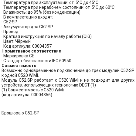
· Температура при эксплуатации: от ·5°C до 45°C
· Температура при нерабочем состоянии: от ·5°C до 60°C
· Влажность: до 95% (без конденсации)
· В комплектацию входят:
· C52·SP
· Аккумулятор для C52·SP
· Провод
· Краткая инструкция по началу работы (QIG)
· Цвет: Чёрный
· Код артикула: 00004357
Нормативное соответствие
· Маркировка CE
· Стандарт безопасности IEC 60950
Совместимость
Возможно одновременное подключение до трех модулей C52·SP
к одной C520·WiMi.
Модуль C52·SP работает с C520·WiMi и не подходит для других
устройств, использующих технологию DECT.(1)
(1) Совместимость с C520·WiMi
(код артикула: 00004356)
Брошюра о C52-SP