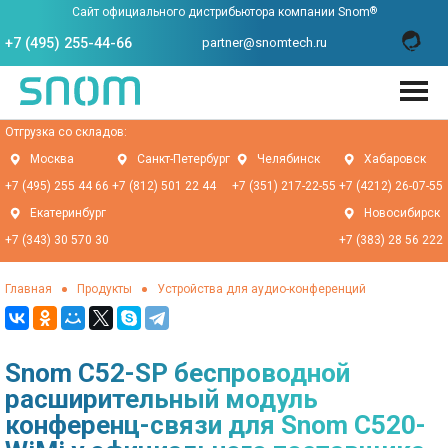
Сайт официального дистрибьютора компании Snom
®
+7 (495) 255-44-66
partner@snomtech.ru
Отгрузка со складов:
Москва
Санкт-Петербург
Челябинск
Хабаровск
+7 (495) 255 44 66
+7 (812) 501 22 44
+7 (351) 217-22-55
+7 (4212) 26-07-55
Екатеринбург
Новосибирск
+7 (343) 30 570 30
+7 (383) 28 56 222
Главная
Продукты
Устройства для аудио-конференций
Snom C52-SP беспроводной
расширительный модуль
конференц-связи для Snom C520-